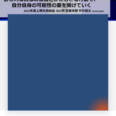
CULTURE 37
野心的な目標の宣言とひたむきな
行動で、自分自身の可能性の蓋を
開けていく ｜2023年度上期社...
中井 健太（なかい けんた）（PR TIMES 第二営業本
部副部長）
DATE:2024.01.17
セールス
新卒 総合職
社員インタビュー
PR TIMES