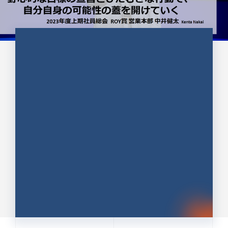
CULTURE 37
野心的な目標の宣言とひたむきな
行動で、自分自身の可能性の蓋を
開けていく ｜2023年度上期社...
中井 健太（なかい けんた）（PR TIMES 第二営業本
部副部長）
DATE:2024.01.17
セールス
新卒 総合職
社員インタビュー
PR TIMES