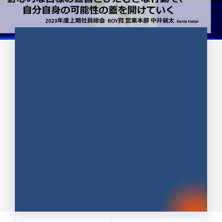
CULTURE 37
野心的な目標の宣言とひたむきな
行動で、自分自身の可能性の蓋を
開けていく ｜2023年度上期社...
中井 健太（なかい けんた）（PR TIMES 第二営業本
部副部長）
DATE:2024.01.17
セールス
新卒 総合職
社員インタビュー
PR TIMES