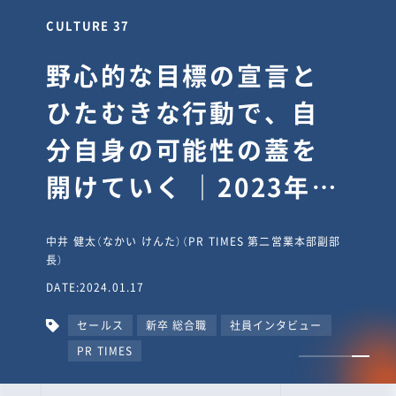
CULTURE 30
逆境では自分のスタン
スを変え“予想を裏切
り、期待を超える”【真
輔塾・前編】
山田真輔（やまだ しんすけ）（執行役員 兼 Jooto事業部
長）
DATE:2023.09.08
カルチャー
CxO
キャリア入社
Jooto