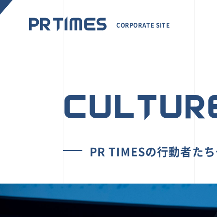
CORPORATE SITE
CULTUR
PR TIMESの行動者た