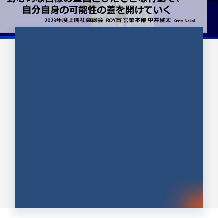
CULTURE 37
野心的な目標の宣言とひたむきな
行動で、自分自身の可能性の蓋を
開けていく ｜2023年度上期社...
中井 健太（なかい けんた）（PR TIMES 第二営業本
部副部長）
DATE:2024.01.17
セールス
新卒 総合職
社員インタビュー
PR TIMES