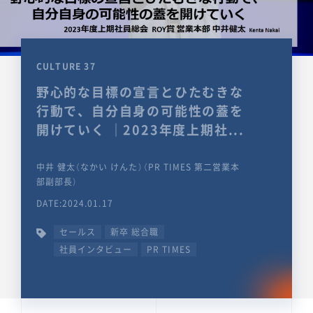
CULTURE 37
野心的な目標の宣言とひたむきな
行動で、自分自身の可能性の蓋を
開けていく ｜2023年度上期社...
中井 健太（なかい けんた）（PR TIMES 第二営業本
部副部長）
DATE:2024.01.17
セールス
新卒 総合職
社員インタビュー
PR TIMES