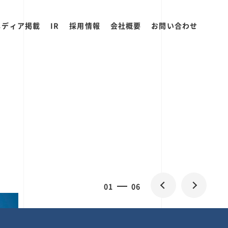
メディア掲載
IR
採用情報
会社概要
お問い合わせ
0
1
06