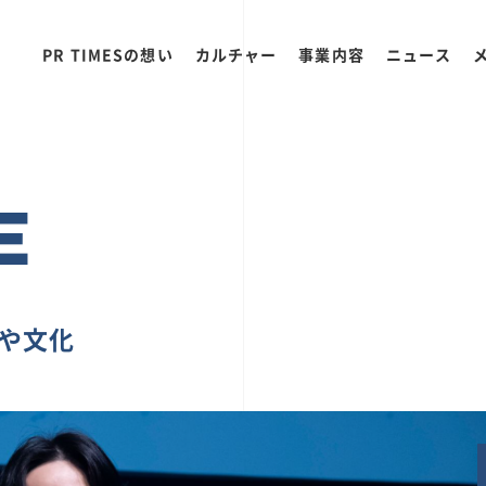
PR TIMESの想い
カルチャー
事業内容
ニュース
E
ちや文化