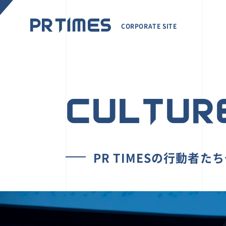
CORPORATE SITE
CULTUR
PR TIMESの行動者た