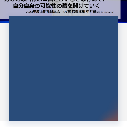
CULTURE 37
野心的な目標の宣言とひたむきな
行動で、自分自身の可能性の蓋を
開けていく ｜2023年度上期社...
中井 健太（なかい けんた）（PR TIMES 第二営業本
部副部長）
DATE:2024.01.17
セールス
新卒 総合職
社員インタビュー
PR TIMES