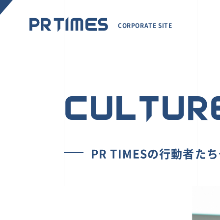
CORPORATE SITE
CULTUR
PR TIMESの行動者た