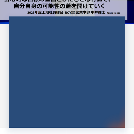
CULTURE 37
野心的な目標の宣言とひたむきな
行動で、自分自身の可能性の蓋を
開けていく ｜2023年度上期社...
中井 健太（なかい けんた）（PR TIMES 第二営業本
部副部長）
DATE:2024.01.17
セールス
新卒 総合職
社員インタビュー
PR TIMES