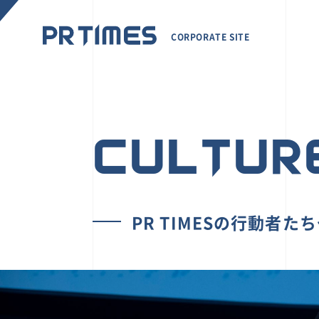
CORPORATE SITE
CULTUR
PR TIMESの行動者た