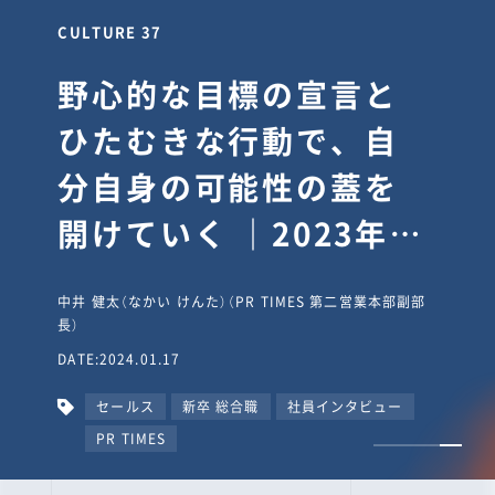
CULTURE 37
野心的な目標の宣言と
ひたむきな行動で、自
分自身の可能性の蓋を
開けていく ｜2023年度
上期社員総会受賞イン
中井 健太（なかい けんた）（PR TIMES 第二営業本部副部
タビュー #PR
長）
DATE:2024.01.17
TIMESな人たち
セールス
新卒 総合職
社員インタビュー
PR TIMES