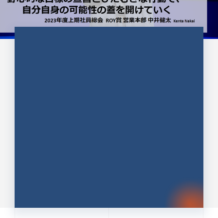
CULTURE 37
野心的な目標の宣言とひたむきな
行動で、自分自身の可能性の蓋を
開けていく ｜2023年度上期社...
中井 健太（なかい けんた）（PR TIMES 第二営業本
部副部長）
DATE:2024.01.17
セールス
新卒 総合職
社員インタビュー
PR TIMES