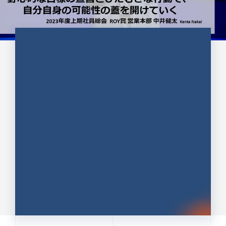
CULTURE 37
野心的な目標の宣言とひたむきな
行動で、自分自身の可能性の蓋を
開けていく ｜2023年度上期社...
中井 健太（なかい けんた）（PR TIMES 第二営業本
部副部長）
DATE:2024.01.17
セールス
新卒 総合職
社員インタビュー
PR TIMES