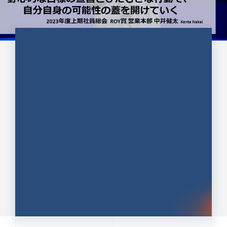
CULTURE 37
野心的な目標の宣言とひたむきな
行動で、自分自身の可能性の蓋を
開けていく ｜2023年度上期社...
中井 健太（なかい けんた）（PR TIMES 第二営業本
部副部長）
DATE:2024.01.17
セールス
新卒 総合職
社員インタビュー
PR TIMES