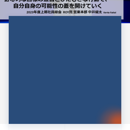
CULTURE 37
野心的な目標の宣言とひたむきな
行動で、自分自身の可能性の蓋を
開けていく ｜2023年度上期社...
中井 健太（なかい けんた）（PR TIMES 第二営業本
部副部長）
DATE:2024.01.17
セールス
新卒 総合職
社員インタビュー
PR TIMES