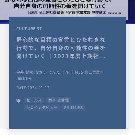
CULTURE 37
野心的な目標の宣言とひたむきな
行動で、自分自身の可能性の蓋を
開けていく ｜2023年度上期社...
中井 健太（なかい けんた）（PR TIMES 第二営業本
部副部長）
DATE:2024.01.17
セールス
新卒 総合職
社員インタビュー
PR TIMES