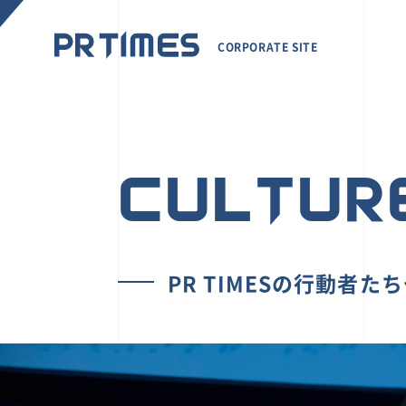
CORPORATE SITE
CULTUR
PR TIMESの行動者た