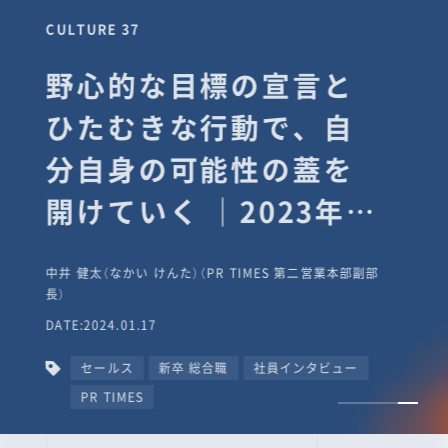
CULTURE 37
野心的な目標の宣言と
ひたむきな行動で、自
分自身の可能性の蓋を
開けていく ｜2023年度
上期社員総会受賞イン
中井 健太（なかい けんた）（PR TIMES 第二営業本部副部
タビュー #PR
長）
DATE:2024.01.17
TIMESな人たち
セールス
新卒 総合職
社員インタビュー
PR TIMES