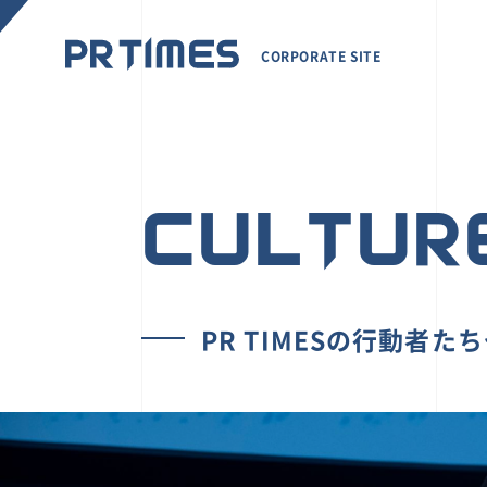
CORPORATE SITE
CULTUR
PR TIMESの行動者た