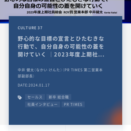
CULTURE 37
野心的な目標の宣言とひたむきな
行動で、自分自身の可能性の蓋を
開けていく ｜2023年度上期社...
中井 健太（なかい けんた）（PR TIMES 第二営業本
部副部長）
DATE:2024.01.17
セールス
新卒 総合職
社員インタビュー
PR TIMES