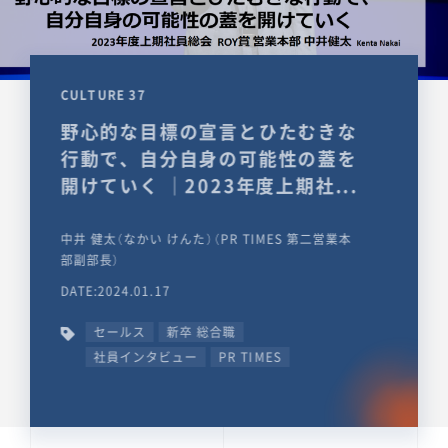
CULTURE 37
野心的な目標の宣言とひたむきな
行動で、自分自身の可能性の蓋を
開けていく ｜2023年度上期社...
中井 健太（なかい けんた）（PR TIMES 第二営業本
部副部長）
DATE:2024.01.17
セールス
新卒 総合職
社員インタビュー
PR TIMES