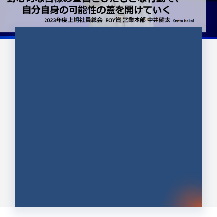
CULTURE 37
野心的な目標の宣言とひたむきな
行動で、自分自身の可能性の蓋を
開けていく ｜2023年度上期社...
中井 健太（なかい けんた）（PR TIMES 第二営業本
部副部長）
DATE:2024.01.17
セールス
新卒 総合職
社員インタビュー
PR TIMES