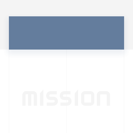
MISSION
行動者発の情報が、
人の心を揺さぶる
時代へ