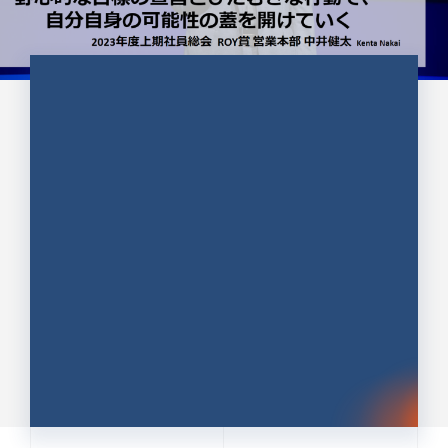
CULTURE 37
野心的な目標の宣言とひたむきな
行動で、自分自身の可能性の蓋を
開けていく ｜2023年度上期社...
中井 健太（なかい けんた）（PR TIMES 第二営業本
部副部長）
DATE:2024.01.17
セールス
新卒 総合職
社員インタビュー
PR TIMES