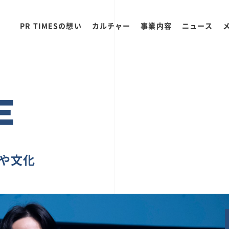
PR TIMESの想い
カルチャー
事業内容
ニュース
E
ちや文化