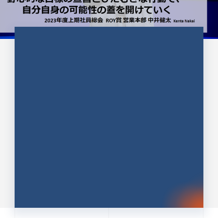
CULTURE 37
野心的な目標の宣言とひたむきな
行動で、自分自身の可能性の蓋を
開けていく ｜2023年度上期社...
中井 健太（なかい けんた）（PR TIMES 第二営業本
部副部長）
DATE:2024.01.17
セールス
新卒 総合職
社員インタビュー
PR TIMES