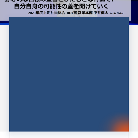
CULTURE 37
野心的な目標の宣言とひたむきな
行動で、自分自身の可能性の蓋を
開けていく ｜2023年度上期社...
中井 健太（なかい けんた）（PR TIMES 第二営業本
部副部長）
DATE:2024.01.17
セールス
新卒 総合職
社員インタビュー
PR TIMES