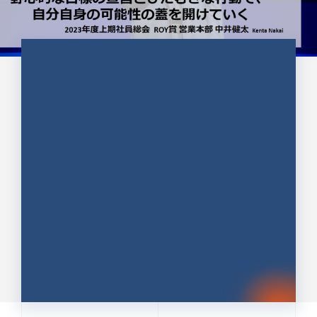
CULTURE 37
野心的な目標の宣言とひたむきな
行動で、自分自身の可能性の蓋を
開けていく ｜2023年度上期社...
中井 健太（なかい けんた）（PR TIMES 第二営業本
部副部長）
DATE:2024.01.17
セールス
新卒 総合職
社員インタビュー
PR TIMES