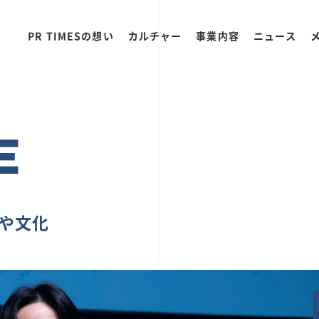
PR TIMESの想い
カルチャー
事業内容
ニュース
E
ちや文化