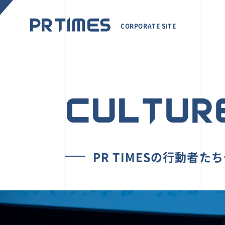
CORPORATE SITE
CULTUR
PR TIMESの行動者た