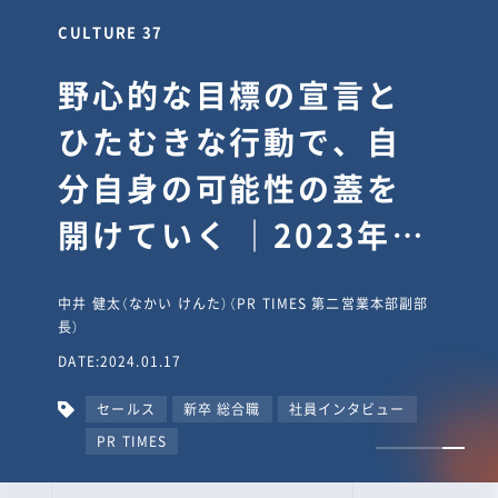
CULTURE 30
逆境では自分のスタン
スを変え“予想を裏切
り、期待を超える”【真
輔塾・前編】
山田真輔（やまだ しんすけ）（執行役員 兼 Jooto事業部
長）
DATE:2023.09.08
カルチャー
CxO
キャリア入社
Jooto