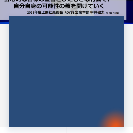
CULTURE 37
野心的な目標の宣言とひたむきな
行動で、自分自身の可能性の蓋を
開けていく ｜2023年度上期社...
中井 健太（なかい けんた）（PR TIMES 第二営業本
部副部長）
DATE:2024.01.17
セールス
新卒 総合職
社員インタビュー
PR TIMES