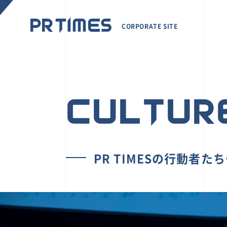
CORPORATE SITE
CULTUR
PR TIMESの行動者た