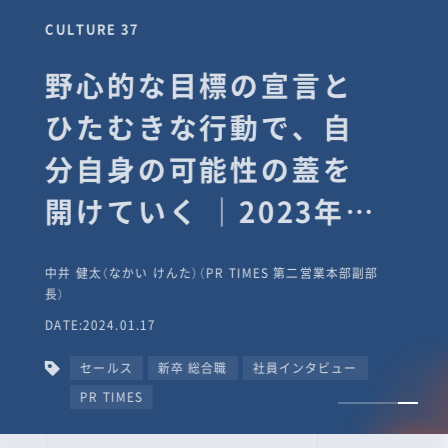
CULTURE 37
野心的な目標の宣言と
ひたむきな行動で、自
分自身の可能性の蓋を
開けていく ｜2023年度
上期社員総会受賞イン
中井 健太（なかい けんた）（PR TIMES 第二営業本部副部
タビュー #PR
長）
DATE:2024.01.17
TIMESな人たち
セールス
新卒 総合職
社員インタビュー
PR TIMES