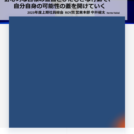
CULTURE 37
野心的な目標の宣言とひたむきな
行動で、自分自身の可能性の蓋を
開けていく ｜2023年度上期社...
中井 健太（なかい けんた）（PR TIMES 第二営業本
部副部長）
DATE:2024.01.17
セールス
新卒 総合職
社員インタビュー
PR TIMES