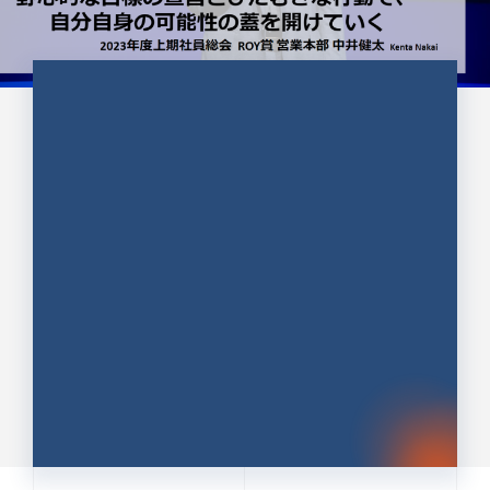
CULTURE 37
野心的な目標の宣言とひたむきな
行動で、自分自身の可能性の蓋を
開けていく ｜2023年度上期社...
中井 健太（なかい けんた）（PR TIMES 第二営業本
部副部長）
DATE:2024.01.17
セールス
新卒 総合職
社員インタビュー
PR TIMES