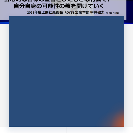
CULTURE 37
野心的な目標の宣言とひたむきな
行動で、自分自身の可能性の蓋を
開けていく ｜2023年度上期社...
中井 健太（なかい けんた）（PR TIMES 第二営業本
部副部長）
DATE:2024.01.17
セールス
新卒 総合職
社員インタビュー
PR TIMES