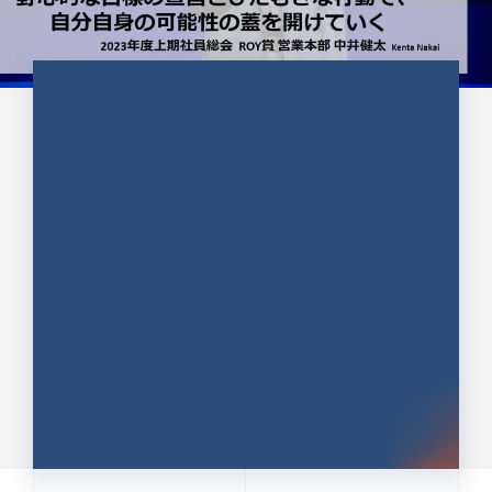
CULTURE 37
野心的な目標の宣言とひたむきな
行動で、自分自身の可能性の蓋を
開けていく ｜2023年度上期社...
中井 健太（なかい けんた）（PR TIMES 第二営業本
部副部長）
DATE:2024.01.17
セールス
新卒 総合職
社員インタビュー
PR TIMES