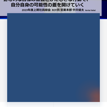
CULTURE 37
野心的な目標の宣言とひたむきな
行動で、自分自身の可能性の蓋を
開けていく ｜2023年度上期社...
中井 健太（なかい けんた）（PR TIMES 第二営業本
部副部長）
DATE:2024.01.17
セールス
新卒 総合職
社員インタビュー
PR TIMES