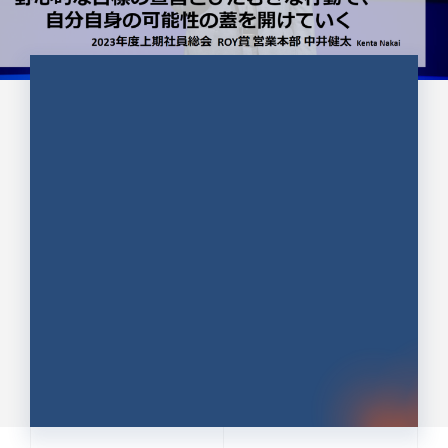
CULTURE 37
野心的な目標の宣言とひたむきな
行動で、自分自身の可能性の蓋を
開けていく ｜2023年度上期社...
中井 健太（なかい けんた）（PR TIMES 第二営業本
部副部長）
DATE:2024.01.17
セールス
新卒 総合職
社員インタビュー
PR TIMES