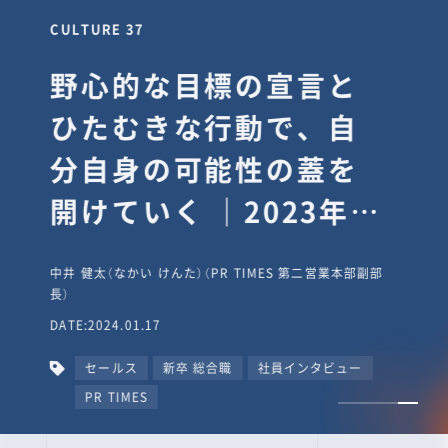
CULTURE 37
野心的な目標の宣言と
ひたむきな行動で、自
分自身の可能性の蓋を
開けていく ｜2023年度
上期社員総会受賞イン
中井 健太（なかい けんた）（PR TIMES 第二営業本部副部
タビュー #PR
長）
DATE:2024.01.17
TIMESな人たち
セールス
新卒 総合職
社員インタビュー
PR TIMES