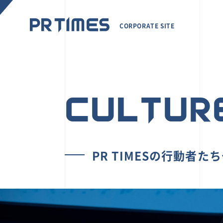
CORPORATE SITE
CULTUR
PR TIMESの行動者た