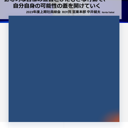
CULTURE 37
野心的な目標の宣言とひたむきな
行動で、自分自身の可能性の蓋を
開けていく ｜2023年度上期社...
中井 健太（なかい けんた）（PR TIMES 第二営業本
部副部長）
DATE:2024.01.17
セールス
新卒 総合職
社員インタビュー
PR TIMES