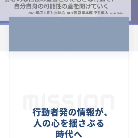
CULTURE 37
野心的な目標の宣言とひたむきな
行動で、自分自身の可能性の蓋を
開けていく ｜2023年度上期社...
中井 健太（なかい けんた）（PR TIMES 第二営業本
部副部長）
DATE:2024.01.17
セールス
新卒 総合職
社員インタビュー
PR TIMES