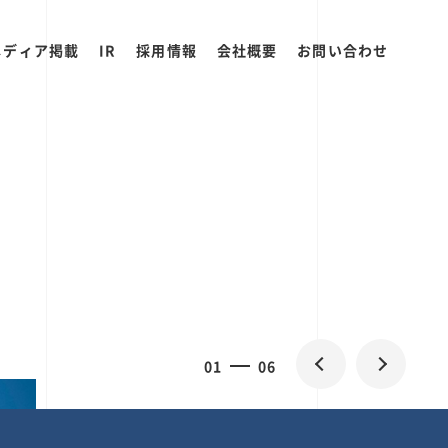
メディア掲載
IR
採用情報
会社概要
お問い合わせ
0
2
06