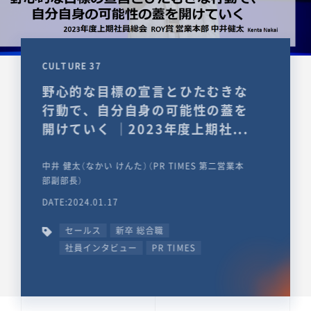
CULTURE 37
野心的な目標の宣言とひたむきな
行動で、自分自身の可能性の蓋を
開けていく ｜2023年度上期社...
中井 健太（なかい けんた）（PR TIMES 第二営業本
部副部長）
DATE:2024.01.17
セールス
新卒 総合職
社員インタビュー
PR TIMES