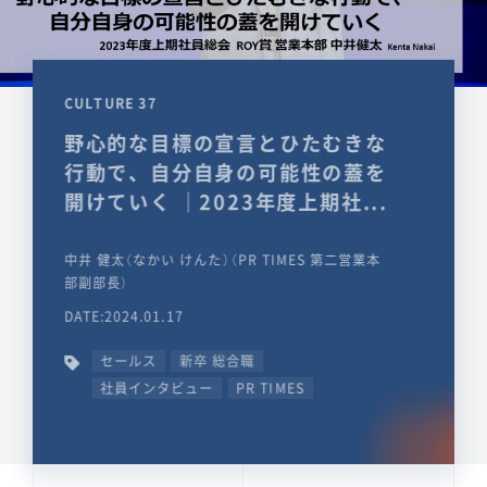
CULTURE 37
野心的な目標の宣言とひたむきな
行動で、自分自身の可能性の蓋を
開けていく ｜2023年度上期社...
中井 健太（なかい けんた）（PR TIMES 第二営業本
部副部長）
DATE:2024.01.17
セールス
新卒 総合職
社員インタビュー
PR TIMES