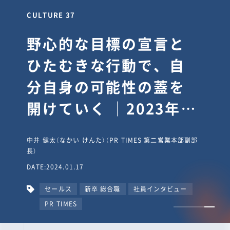
CULTURE 37
野心的な目標の宣言と
ひたむきな行動で、自
分自身の可能性の蓋を
開けていく ｜2023年度
上期社員総会受賞イン
中井 健太（なかい けんた）（PR TIMES 第二営業本部副部
タビュー #PR
長）
DATE:2024.01.17
TIMESな人たち
セールス
新卒 総合職
社員インタビュー
PR TIMES