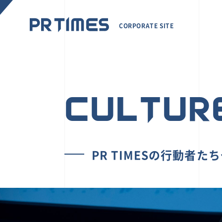
CORPORATE SITE
CULTUR
PR TIMESの行動者た