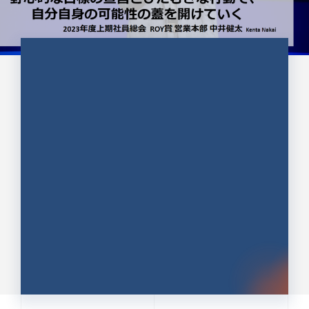
CULTURE 37
野心的な目標の宣言とひたむきな
行動で、自分自身の可能性の蓋を
開けていく ｜2023年度上期社...
中井 健太（なかい けんた）（PR TIMES 第二営業本
部副部長）
DATE:2024.01.17
セールス
新卒 総合職
社員インタビュー
PR TIMES