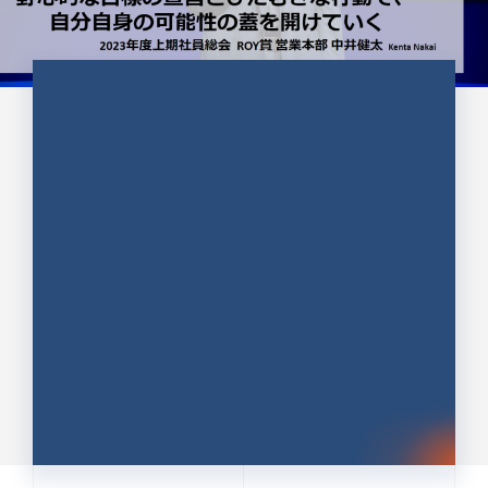
CULTURE 37
野心的な目標の宣言とひたむきな
行動で、自分自身の可能性の蓋を
開けていく ｜2023年度上期社...
中井 健太（なかい けんた）（PR TIMES 第二営業本
部副部長）
DATE:2024.01.17
セールス
新卒 総合職
社員インタビュー
PR TIMES