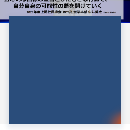
CULTURE 37
野心的な目標の宣言とひたむきな
行動で、自分自身の可能性の蓋を
開けていく ｜2023年度上期社...
中井 健太（なかい けんた）（PR TIMES 第二営業本
部副部長）
DATE:2024.01.17
セールス
新卒 総合職
社員インタビュー
PR TIMES