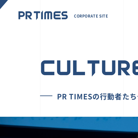
CORPORATE SITE
CULTUR
PR TIMESの行動者た