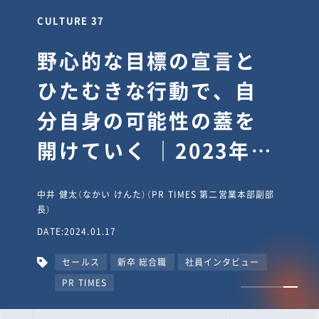
CULTURE 30
逆境では自分のスタン
スを変え“予想を裏切
り、期待を超える”【真
輔塾・前編】
山田真輔（やまだ しんすけ）（執行役員 兼 Jooto事業部
長）
DATE:2023.09.08
カルチャー
CxO
キャリア入社
Jooto