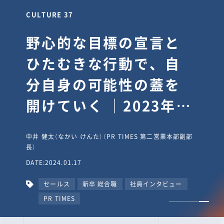
CULTURE 37
野心的な目標の宣言と
ひたむきな行動で、自
分自身の可能性の蓋を
開けていく ｜2023年度
上期社員総会受賞イン
中井 健太（なかい けんた）（PR TIMES 第二営業本部副部
タビュー #PR
長）
DATE:2024.01.17
TIMESな人たち
セールス
新卒 総合職
社員インタビュー
PR TIMES