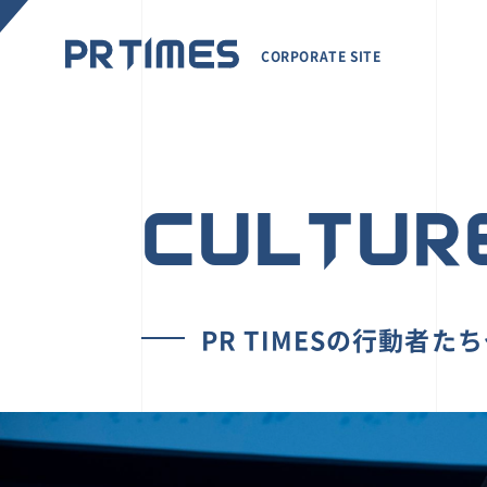
CORPORATE SITE
CULTUR
PR TIMESの行動者た